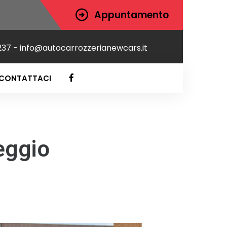
Appuntamento
237 - info@autocarrozzerianewcars.it
CONTATTACI
eggio